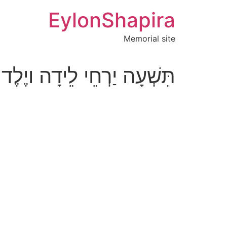
לג
EylonShapira
תוכן
Memorial site
תִּשְׁעָה יַרְחֵי לֵידָה ויֶלֶד